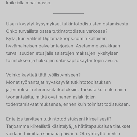
kaikkialla maailmassa.
Usein kysytyt kysymykset tutkintotodistusten ostamisesta
Onko turvallista ostaa tutkintotodistus verkossa?
Kyllä, kun valitset DiplomaShops.comin kaltaisen
hyvämaineisen palveluntarjoajan. Asetamme asiakkaan
turvallisuuden etusijalle salattujen maksujen, yksityisen
Hebrew
toimituksen ja tiukkojen salassapitokäytäntöjen avulla.
Turkish
Voinko käyttää tätä työllistymiseen?
Ukrainian
Monet työnantajat hyväksyvät tutkintotodistuksen
Albanian
jäljennökset referenssitarkoituksiin. Tarkista kuitenkin aina
työnantajalta, mitkä ovat hänen asiakirjojen
Chinese
todentamisvaatimuksensa, ennen kuin toimitat todistuksen.
Slovenian
Slovak
Entä jos tarvitsen tutkintotodistukseni kiireellisesti?
Tarjoamme kiireellistä käsittelyä, ja hätätapauksissa tilaukset
Romanian
voidaan toimittaa samana päivänä. Ota yhteyttä meihin