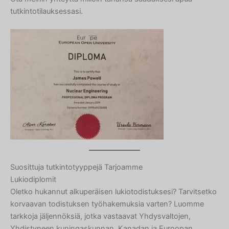
tutkintotilauksessasi.
Suosittuja tutkintotyyppejä Tarjoamme
Lukiodiplomit
Oletko hukannut alkuperäisen lukiotodistuksesi? Tarvitsetko
korvaavan todistuksen työhakemuksia varten? Luomme
tarkkoja jäljennöksiä, jotka vastaavat Yhdysvaltojen,
Yhdistyneen kuningaskunnan, Kanadan ja Euroopan