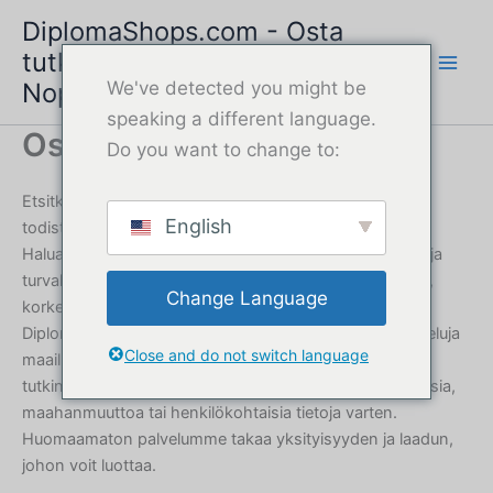
Siirry
DiplomaShops.com - Osta
sisältöön
tutkintotodistus verkossa |
Nopea ja turvallinen palvelu
We've detected you might be
speaking a different language.
Osta tutkintotodistus
Do you want to change to:
Etsitkö lisätietoja tutkintotodistuksesta, tutkinnosta tai
English
todistuksesta?
Haluatko ostaa tutkintotodistuksen verkossa nopeasti ja
turvallisesti? Tarvitsitpa sitten lukion päättötodistuksen,
Change Language
korkeakoulututkinnon tai ammatillisen todistuksen,
DiplomaShops.com tarjoaa laillisia tutkintotodistuspalveluja
Close and do not switch language
maailmanlaajuisella toimituksella. Saat aidon näköisen
tutkintotodistuksen nopeasti - täydellinen työhakemuksia,
maahanmuuttoa tai henkilökohtaisia tietoja varten.
Huomaamaton palvelumme takaa yksityisyyden ja laadun,
johon voit luottaa.