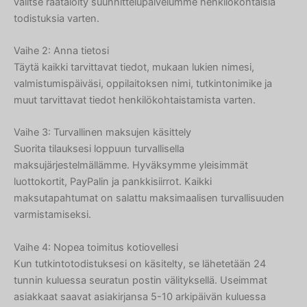
valitse räätälöity suunnittelupalvelumme henkilökohtaisia
todistuksia varten.
Vaihe 2: Anna tietosi
Täytä kaikki tarvittavat tiedot, mukaan lukien nimesi,
valmistumispäiväsi, oppilaitoksen nimi, tutkintonimike ja
muut tarvittavat tiedot henkilökohtaistamista varten.
Vaihe 3: Turvallinen maksujen käsittely
Suorita tilauksesi loppuun turvallisella
maksujärjestelmällämme. Hyväksymme yleisimmät
luottokortit, PayPalin ja pankkisiirrot. Kaikki
maksutapahtumat on salattu maksimaalisen turvallisuuden
varmistamiseksi.
Vaihe 4: Nopea toimitus kotiovellesi
Kun tutkintotodistuksesi on käsitelty, se lähetetään 24
tunnin kuluessa seuratun postin välityksellä. Useimmat
asiakkaat saavat asiakirjansa 5-10 arkipäivän kuluessa