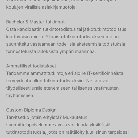
koulujen virallisia asiakirjamuotoja.
Bachelor & Master-tutkinnot
Osta kandidaatin tutkintotodistus tai jatkotutkintotodistus
luottavaisin mielin. Yliopistotutkintotodistuksemme on
suunniteltu vastaamaan todellisia akateemisia todistuksia
tunnustetuista laitoksista ympäri maailmaa.
Ammatilliset todistukset
Tarjoamme ammattitutkintoja eri aloille IT-sertifioinneista
terveydenhuollon tutkintotodistuksiin. Ne sopivat
täydellisesti uralla etenemiseen tai lisenssivaatimusten
täyttämiseen.
Custom Diploma Design
Tarvitsetko jotain erityistä? Mukautetun
suunnittelupalvelumme avulla voit luoda yksilöllisiä
tutkintotodistuksia, jotka on räätälöity juuri sinun tarpeidesi