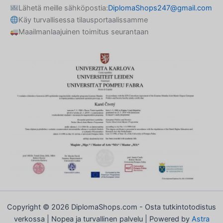
Lähetä meille sähköpostia:
DiplomaShops247@gmail.com
Greek
Käy turvallisessa tilausportaalissamme
Danish
Maailmanlaajuinen toimitus seurantaan
Czech
Bosnian
Belarusian
Norwegian
Swedish
Italian
Portuguese
German
Spanish
French
Dutch
Copyright © 2026 DiplomaShops.com - Osta tutkintotodistus
verkossa | Nopea ja turvallinen palvelu | Powered by
Astra
English