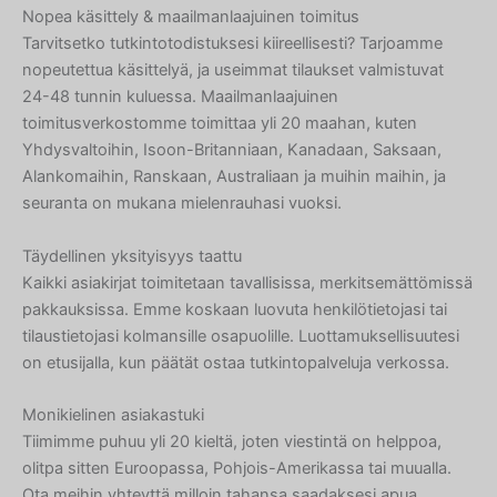
Nopea käsittely & maailmanlaajuinen toimitus
Tarvitsetko tutkintotodistuksesi kiireellisesti? Tarjoamme
nopeutettua käsittelyä, ja useimmat tilaukset valmistuvat
24-48 tunnin kuluessa. Maailmanlaajuinen
toimitusverkostomme toimittaa yli 20 maahan, kuten
Yhdysvaltoihin, Isoon-Britanniaan, Kanadaan, Saksaan,
Alankomaihin, Ranskaan, Australiaan ja muihin maihin, ja
seuranta on mukana mielenrauhasi vuoksi.
Täydellinen yksityisyys taattu
Kaikki asiakirjat toimitetaan tavallisissa, merkitsemättömissä
pakkauksissa. Emme koskaan luovuta henkilötietojasi tai
tilaustietojasi kolmansille osapuolille. Luottamuksellisuutesi
on etusijalla, kun päätät ostaa tutkintopalveluja verkossa.
Monikielinen asiakastuki
Tiimimme puhuu yli 20 kieltä, joten viestintä on helppoa,
olitpa sitten Euroopassa, Pohjois-Amerikassa tai muualla.
Ota meihin yhteyttä milloin tahansa saadaksesi apua