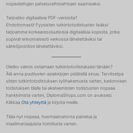
Russian
nopeutettujen palveluvaihtoehtojen saamiseksi.
Polish
Tarjoatko digitaalisia PDF-versioita?
Macedonian
Ehdottomasti! Fyysisten tutkintotodistusten lisäksi
Latvian
tarjoamme korkearesoluutioisia digitaalisia kopioita, jotka
sopivat erinomaisesti verkossa lähetettäviksi tai
Lithuanian
sähköpostitse lähetettäviksi.
Georgian
Korean
Oletko valmis ostamaan tutkintotodistuksesi tänään?
Japanese
Älä anna puuttuvien asiakirjojen pidätellä sinua. Tarvitsetpa
Icelandic
sitten tutkintotodistuksen työhakemusta varten, kadonneen
todistuksen tilalle tai akateemisten todistusten nopeaa
Indonesian
hankkimista varten, DiplomaShops.com on avuksesi.
Armenian
Klikkaa
Ota yhteyttä
ja kirjoita meille.
Hungarian
Tilaa nyt nopeaa, huomaamatonta palvelua ja
Croatian
maailmanlaajuista toimitusta varten.
Estonian