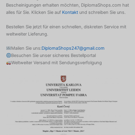
Bescheinigungen erhalten möchten, DiplomaShops.com hat
Armenian
alles für Sie. Klicken Sie auf
Kontakt
und schreiben Sie uns.
Hungarian
Bestellen Sie jetzt für einen schnellen, diskreten Service mit
Croatian
weltweiter Lieferung.
Estonian
Mailen Sie uns:
DiplomaShops247@gmail.com
Greek
Besuchen Sie unser sicheres Bestellportal
Danish
Weltweiter Versand mit Sendungsverfolgung
Czech
Bosnian
Belarusian
Finnish
Norwegian
Swedish
Italian