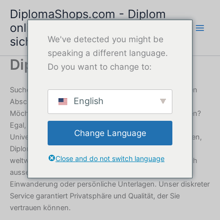
Zum
DiplomaShops.com - Diplom
Inhalt
online kaufen | Schneller &
springen
sicherer Service
We've detected you might be
speaking a different language.
Diplom kaufen
Do you want to change to:
Suchen Sie weitere Informationen über ein Diplom, einen
English
Abschluss oder ein Zertifikat?
Möchten Sie schnell und sicher ein Diplom online kaufen?
Egal, ob Sie ein Highschool-Diplom, einen
Change Language
Universitätsabschluss oder ein Berufszertifikat benötigen,
DiplomaShops.com bietet seriöse Diplomdienste mit
Close and do not switch language
weltweiter Lieferung. Erhalten Sie schnell Ihr authentisch
aussehendes Diplom - perfekt für Bewerbungen,
Einwanderung oder persönliche Unterlagen. Unser diskreter
Service garantiert Privatsphäre und Qualität, der Sie
vertrauen können.