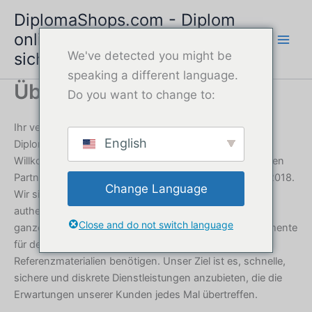
Zum
DiplomaShops.com - Diplom
Inhalt
online kaufen | Schneller &
springen
sicherer Service
We've detected you might be
speaking a different language.
Über uns
Do you want to change to:
Ihr vertrauenswürdiger Anbieter von
English
Diplomdienstleistungen, www.DiplomaShops.com
Willkommen bei DiplomaShops.com, Ihrem zuverlässigen
Partner für professionelle Diplomdienstleistungen seit 2018.
Change Language
Wir sind darauf spezialisiert, qualitativ hochwertige,
authentisch aussehende Diplome für Personen auf der
Close and do not switch language
ganzen Welt zu erstellen, die Ersatzdokumente, Instrumente
für den beruflichen Aufstieg oder persönliche
Referenzmaterialien benötigen. Unser Ziel ist es, schnelle,
sichere und diskrete Dienstleistungen anzubieten, die die
Erwartungen unserer Kunden jedes Mal übertreffen.