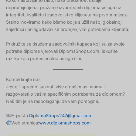
Kako nastavljamo rasti, naša predanost ostaje
Korean
nepromijenjena: pružanje izvanrednih diploma usluga uz
Japanese
integritet, kvalitetu i zadovoljstvo klijenata na prvom mjestu.
Stalno inoviramo kako bismo bolje služili našoj globalnoj
Icelandic
zajednici i prilagođavali se promjenjivim potrebama klijenata.
Indonesian
Pridružite se tisućama zadovoljnih kupaca koji su za svoje
Armenian
potrebe diploma vjerovali DiplomaShops.com. Iskusite
Hungarian
razliku koju profesionalna usluga čini.
Estonian
Greek
Kontaktirajte nas
Danish
Jeste li spremni saznati više o našim uslugama ili
razgovarati o vašim specifičnim potrebama za diplomom?
Czech
Naš tim je na raspolaganju da vam pomogne.
Bosnian
Belarusian
E-pošta:
DiplomaShops247@gmail.com
Web stranica:
www.diplomashops.com
Finnish
Norwegian