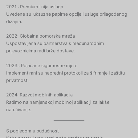
Hebrew
2021.: Premium linija usluga
Turkish
Uvedene su luksuzne papirne opcije i usluge prilagođenog
Ukrainian
dizajna.
Albanian
2022: Globalna pomorska mreža
Chinese
Uspostavljena su partnerstva s međunarodnim
prijevoznicima radi brže dostave.
Slovenian
Slovak
2023.: Pojačane sigurnosne mjere
Romanian
Implementirani su napredni protokoli za šifriranje i zaštitu
privatnosti.
Russian
Polish
2024: Razvoj mobilnih aplikacija
Macedonian
Radimo na namjenskoj mobilnoj aplikaciji za lakše
naručivanje.
Latvian
Lithuanian
S pogledom u budućnost
Georgian