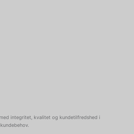
Chinese
Slovenian
Slovak
Romanian
Russian
Polish
Macedonian
Latvian
Lithuanian
Georgian
Korean
Japanese
d integritet, kvalitet og kundetilfredshed i
Icelandic
e kundebehov.
Indonesian