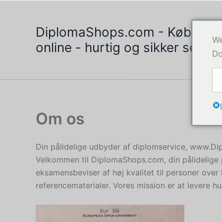
Gå
til
DiplomaShops.com - Køb eks
indholdet
We
online - hurtig og sikker servic
Do
Om os
Din pålidelige udbyder af diplomservice, www.
Velkommen til DiplomaShops.com, din pålidelige p
eksamensbeviser af høj kvalitet til personer over 
referencematerialer. Vores mission er at levere hu