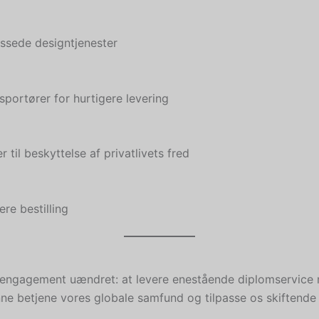
assede designtjenester
portører for hurtigere levering
til beskyttelse af privatlivets fred
re bestilling
 engagement uændret: at levere enestående diplomservice me
nne betjene vores globale samfund og tilpasse os skiftend