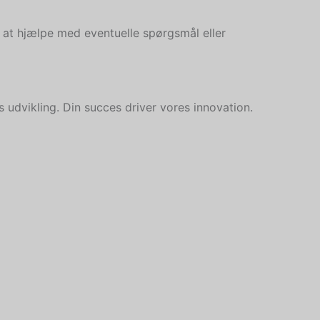
l at hjælpe med eventuelle spørgsmål eller
udvikling. Din succes driver vores innovation.
Hebrew
Turkish
Ukrainian
Albanian