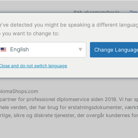
Køb eksamensbevis
Om
amensbevis
've detected you might be speaking a different langua
e
 you want to change to:
Kontakt
English
Change Languag
Close and do not switch language
DiplomaShops.com
artner for professionel diplomservice siden 2018. Vi har sp
hele verden, der har brug for erstatningsdokumenter, værktøj
rtige, sikre og diskrete tjenester, der overgår kundernes f