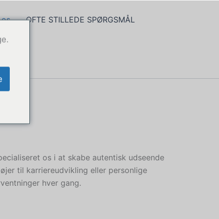
 os
OFTE STILLEDE SPØRGSMÅL
ge.
e
ecialiseret os i at skabe autentisk udseende
er til karriereudvikling eller personlige
orventninger hver gang.