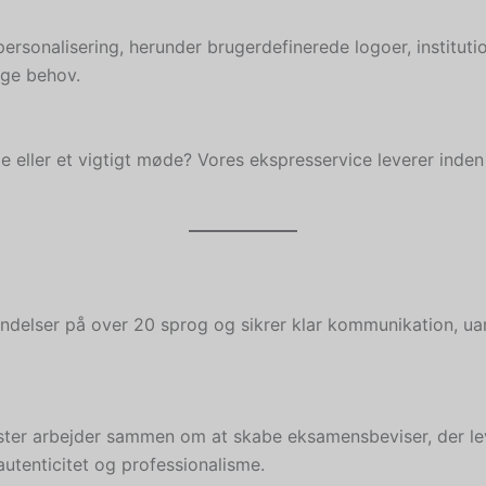
rsonalisering, herunder brugerdefinerede logoer, institutione
ige behov.
 eller et vigtigt møde? Vores ekspresservice leverer inden f
elser på over 20 sprog og sikrer klar kommunikation, uans
ter arbejder sammen om at skabe eksamensbeviser, der leve
utenticitet og professionalisme.