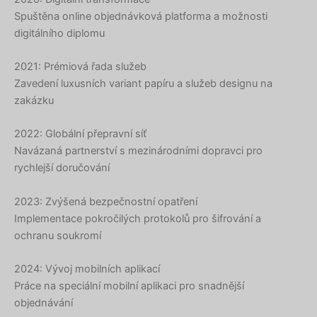
Spuštěna online objednávková platforma a možnosti
digitálního diplomu
2021: Prémiová řada služeb
Hebrew
Zavedení luxusních variant papíru a služeb designu na
Turkish
zakázku
Ukrainian
2022: Globální přepravní síť
Albanian
Navázaná partnerství s mezinárodními dopravci pro
Chinese
rychlejší doručování
Slovenian
2023: Zvýšená bezpečnostní opatření
Slovak
Implementace pokročilých protokolů pro šifrování a
Romanian
ochranu soukromí
Russian
2024: Vývoj mobilních aplikací
Polish
Práce na speciální mobilní aplikaci pro snadnější
Macedonian
objednávání