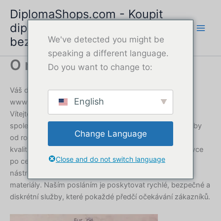
Přeskočit
DiplomaShops.com - Koupit
na
diplom online | Rychlý a
obsah
bezpečný servis
We've detected you might be
speaking a different language.
O nás
Do you want to change to:
Váš důvěryhodný poskytovatel diplomových služeb,
English
www.DiplomaShops.com
Vítejte na stránkách DiplomaShops.com, vašeho
spolehlivého partnera pro profesionální diplomové služby
Change Language
od roku 2018. Specializujeme se na vytváření vysoce
kvalitních, autenticky vypadajících diplomů pro jednotlivce
Close and do not switch language
po celém světě, kteří potřebují náhradní dokumenty,
nástroje pro kariérní postup nebo osobní referenční
materiály. Naším posláním je poskytovat rychlé, bezpečné a
diskrétní služby, které pokaždé předčí očekávání zákazníků.