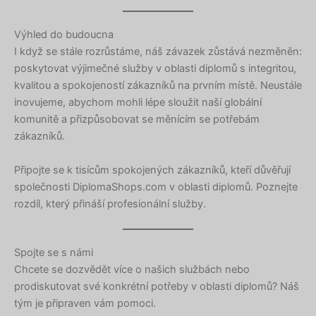
Latvian
Lithuanian
Výhled do budoucna
I když se stále rozrůstáme, náš závazek zůstává nezměněn:
Georgian
poskytovat výjimečné služby v oblasti diplomů s integritou,
Korean
kvalitou a spokojeností zákazníků na prvním místě. Neustále
Japanese
inovujeme, abychom mohli lépe sloužit naší globální
komunitě a přizpůsobovat se měnícím se potřebám
Icelandic
zákazníků.
Indonesian
Připojte se k tisícům spokojených zákazníků, kteří důvěřují
Armenian
společnosti DiplomaShops.com v oblasti diplomů. Poznejte
Hungarian
rozdíl, který přináší profesionální služby.
Croatian
Estonian
Spojte se s námi
Greek
Chcete se dozvědět více o našich službách nebo
prodiskutovat své konkrétní potřeby v oblasti diplomů? Náš
Danish
tým je připraven vám pomoci.
Bosnian