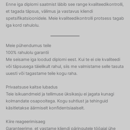
Enne iga diplomi saatmist läbib see range kvaliteedikontrolli,
et tagada täpsus, välimus ja vastavus kliendi
spetsifikatsioonidele. Meie kvaliteedikontrolli protsess tagab
iga kord rahulolu.
Meie pühendumus teile
100% rahulolu garantii
Me seisame iga loodud diplomi eest. Kui te ei ole kvaliteedi
või täpsusega täielikult rahul, siis me valmistame selle tasuta
uuesti või tagastame teile kogu raha.
Privaatsuse kaitse lubadus
Teie isikuandmeid ja tellimuse üksikasju ei jagata kunagi
kolmandate osapooltega. Kogu suhtlust ja tehinguid
käsitletakse äärmiselt konfidentsiaalselt.
Kiire reageerimisaeg
Garanteerime, et vastame kliendi päringutele tööajal ühe