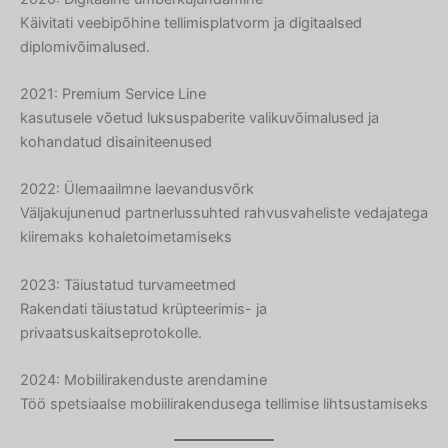
Käivitati veebipõhine tellimisplatvorm ja digitaalsed
diplomivõimalused.
Hebrew
2021: Premium Service Line
Turkish
kasutusele võetud luksuspaberite valikuvõimalused ja
Ukrainian
kohandatud disainiteenused
Albanian
2022: Ülemaailmne laevandusvõrk
Chinese
Väljakujunenud partnerlussuhted rahvusvaheliste vedajatega
kiiremaks kohaletoimetamiseks
Slovenian
Slovak
2023: Täiustatud turvameetmed
Romanian
Rakendati täiustatud krüpteerimis- ja
privaatsuskaitseprotokolle.
Russian
Polish
2024: Mobiilirakenduste arendamine
Macedonian
Töö spetsiaalse mobiilirakendusega tellimise lihtsustamiseks
Latvian