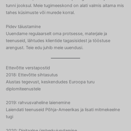
tunni jooksul. Meie tugimeeskond on alati valmis aitama mis
tahes küsimuste või murede korral.
Pidev täiustamine
Uuendame regulaarselt oma protsesse, materjale ja
teenuseid, lähtudes klientide tagasisidest ja tööstuse
arengust. Teie edu juhib meie uuendusi.
Ettevõtte verstapostid
2018: Ettevõtte sihtasutus
Alustas tegevust, keskendudes Euroopa turu
diplomiteenustele
2019: rahvusvaheline laienemine
Laiendati teenuseid Põhja-Ameerikas ja lisati mitmekeelne
tugi
2020: Digitaalne ümberkujundamine