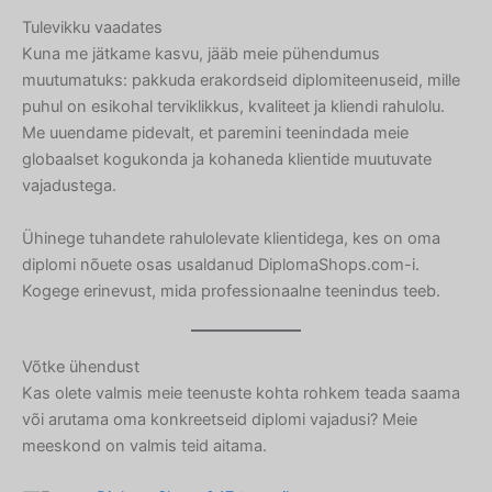
Lithuanian
Tulevikku vaadates
Kuna me jätkame kasvu, jääb meie pühendumus
Georgian
muutumatuks: pakkuda erakordseid diplomiteenuseid, mille
Korean
puhul on esikohal terviklikkus, kvaliteet ja kliendi rahulolu.
Japanese
Me uuendame pidevalt, et paremini teenindada meie
globaalset kogukonda ja kohaneda klientide muutuvate
Icelandic
vajadustega.
Indonesian
Ühinege tuhandete rahulolevate klientidega, kes on oma
Armenian
diplomi nõuete osas usaldanud DiplomaShops.com-i.
Hungarian
Kogege erinevust, mida professionaalne teenindus teeb.
Croatian
Greek
Võtke ühendust
Danish
Kas olete valmis meie teenuste kohta rohkem teada saama
või arutama oma konkreetseid diplomi vajadusi? Meie
Czech
meeskond on valmis teid aitama.
Bosnian