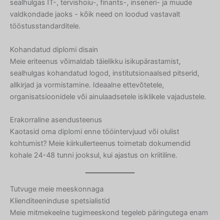
sealhulgas IT-, tervishoiu-, finants-, inseneri- ja muude
valdkondade jaoks - kõik need on loodud vastavalt
tööstusstandarditele.
Kohandatud diplomi disain
Meie eriteenus võimaldab täielikku isikupärastamist,
sealhulgas kohandatud logod, institutsionaalsed pitserid,
allkirjad ja vormistamine. Ideaalne ettevõtetele,
organisatsioonidele või ainulaadsetele isiklikele vajadustele.
Erakorraline asendusteenus
Kaotasid oma diplomi enne tööintervjuud või olulist
kohtumist? Meie kiirkullerteenus toimetab dokumendid
kohale 24-48 tunni jooksul, kui ajastus on kriitiline.
Tutvuge meie meeskonnaga
Klienditeeninduse spetsialistid
Meie mitmekeelne tugimeeskond tegeleb päringutega enam