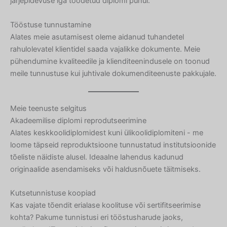
järjepidevuse iga toodetud diplomi puhul.
Tööstuse tunnustamine
Alates meie asutamisest oleme aidanud tuhandetel
rahulolevatel klientidel saada vajalikke dokumente. Meie
pühendumine kvaliteedile ja klienditeenindusele on toonud
meile tunnustuse kui juhtivale dokumenditeenuste pakkujale.
Meie teenuste selgitus
Akadeemilise diplomi reprodutseerimine
Alates keskkoolidiplomidest kuni ülikoolidiplomiteni - me
loome täpseid reproduktsioone tunnustatud institutsioonide
tõeliste näidiste alusel. Ideaalne lahendus kadunud
originaalide asendamiseks või haldusnõuete täitmiseks.
Kutsetunnistuse koopiad
Kas vajate tõendit erialase koolituse või sertifitseerimise
kohta? Pakume tunnistusi eri tööstusharude jaoks,