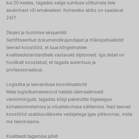
kui 20 keeles, tagades selge suhtluse sõltumata teie
asukohast või emakeelest. Koheseks abiks on saadaval
24/7.
Disaini ja tootmise eksperdid
Sertifitseeritud dokumendikujundajad ja trükispetsialistid
teevad koostööd, et luua kõrgeimatele
kvaliteedistandarditele vastavaid diplomeid. Iga detail on
hoolikalt koostatud, et tagada autentsus ja
professionaalsus.
Logistika ja laevanduse koordinaatorid
Meie logistikameeskond haldab ülemaailmseid
veotoiminguid, tagades kõigi pakendite õigeaegse
kohaletoimetamise ja nõuetekohase käitlemise. Nad teevad
koostööd usaldusväärsete vedajatega igas piirkonnas, mida
me teenindame.
Kvaliteedi tagamise juhid