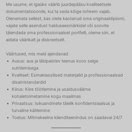
Me usume, et igaüks väärib juurdepääsu kvaliteetsele
dokumentatsioonile, kui ta seda kõige rohkem vajab.
Olenemata sellest, kas olete kaotanud oma originaaldiplomi,
vajate selle asendust halduseesmärkidel või soovite
täiendada oma professionaalset portfelli, oleme siin, et
aidata väärikalt ja diskreetselt.
Väärtused, mis meid ajendavad
Ausus: aus ja läbipaistev teenus koos selge
suhtlemisega.
Kvaliteet: Esmaklassilised materjalid ja professionaalsed
disainistandardid
Kiirus: Kiire töötlemine ja usaldusväärne
kohaletoimetamine kogu maailmas
Privaatsus: Isikuandmete täielik konfidentsiaalsus ja
turvaline käitlemine
Toetus: Mitmekeelne klienditeenindus on saadaval 24/7