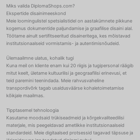
Miks valida DiplomaShops.com?
Ekspertide disainimeeskond
Meie loomingulistel spetsialistidel on aastakümnete pikkune
kogemus dokumentide paljundamise ja graafilise disaini alal.
Töötame ainult sertifitseeritud disaineritega, kes mõistavad
institutsionaalseid vormistamis- ja autentimisnõudeid.
Ülemaailmne ulatus, kohalik tugi
Kuna meil on kliente enam kui 20 riigis ja tugipersonal räägib
mitut keelt, ületame kultuurilisi ja geograafilisi erinevusi, et
teid paremini teenindada. Meie rahvusvaheline
transpordivõrk tagab usaldusväärse kohaletoimetamise
kõikjale maailmas.
Tipptasemel tehnoloogia
Kasutame moodsaid trükiseadmeid ja kõrgekvaliteedilisi
materjale, mis peegeldavad ametlikke institutsionaalseid
standardeid. Meie digitaalsed protsessid tagavad täpsuse ja