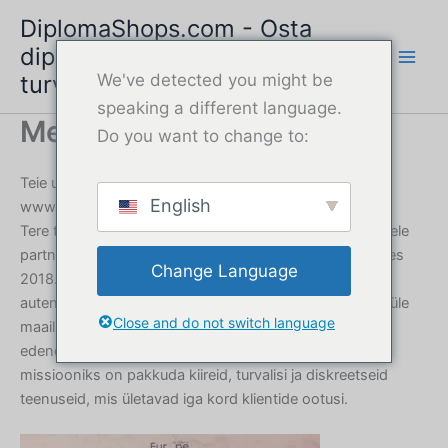
Skip
DiplomaShops.com - Osta
to
diplom online | Kiire ja
content
turvaline teenus
We've detected you might be
speaking a different language.
Meie kohta
Do you want to change to:
Teie usaldusväärne diplomiteenuse pakkuja,
English
www.DiplomaShops.com
Tere tulemast DiplomaShops.com'ile, teie usaldusväärsele
partnerile professionaalsete diplomiteenuste jaoks alates
Change Language
2018. aastast. Oleme spetsialiseerunud kvaliteetsete,
autentse välimusega diplomite loomisele üksikisikutele üle
Close and do not switch language
maailma, kes vajavad asendusdokumente, karjääri
edendamise vahendeid või isiklikke viitematerjale. Meie
missiooniks on pakkuda kiireid, turvalisi ja diskreetseid
teenuseid, mis ületavad iga kord klientide ootusi.