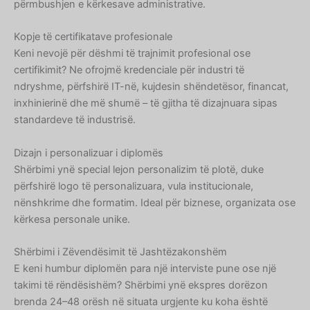
përmbushjen e kërkesave administrative.
Kopje të certifikatave profesionale
Keni nevojë për dëshmi të trajnimit profesional ose
certifikimit? Ne ofrojmë kredenciale për industri të
ndryshme, përfshirë IT-në, kujdesin shëndetësor, financat,
inxhinierinë dhe më shumë – të gjitha të dizajnuara sipas
standardeve të industrisë.
Dizajn i personalizuar i diplomës
Shërbimi ynë special lejon personalizim të plotë, duke
përfshirë logo të personalizuara, vula institucionale,
nënshkrime dhe formatim. Ideal për biznese, organizata ose
kërkesa personale unike.
Shërbimi i Zëvendësimit të Jashtëzakonshëm
E keni humbur diplomën para një interviste pune ose një
takimi të rëndësishëm? Shërbimi ynë ekspres dorëzon
brenda 24–48 orësh në situata urgjente ku koha është