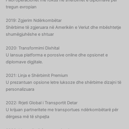
Filloi operacionet me fokus në shërbimet e diplomave për
tregun evropian
2019: Zgjerim Ndërkombëtar
Shërbime të zgjeruara në Amerikën e Veriut dhe mbështetje
shumëgjuhëshe e shtuar
2020: Transformimi Dixhital
U lansua platforma e porosive online dhe opsionet e
diplomave digjitale.
2021: Linja e Shërbimit Premium
U prezantuan opsione letre luksoze dhe shërbime dizajni të
Hebrew
personalizuara
Turkish
Ukrainian
2022: Rrjeti Global i Transportit Detar
U krijuan partneritete me transportues ndërkombëtarë për
Chinese
dërgesa më të shpejta
Slovenian