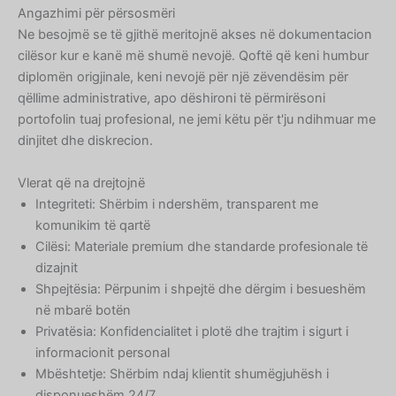
Angazhimi për përsosmëri
Ne besojmë se të gjithë meritojnë akses në dokumentacion
cilësor kur e kanë më shumë nevojë. Qoftë që keni humbur
diplomën origjinale, keni nevojë për një zëvendësim për
qëllime administrative, apo dëshironi të përmirësoni
portofolin tuaj profesional, ne jemi këtu për t'ju ndihmuar me
dinjitet dhe diskrecion.
Vlerat që na drejtojnë
Integriteti: Shërbim i ndershëm, transparent me
komunikim të qartë
Cilësi: Materiale premium dhe standarde profesionale të
dizajnit
Shpejtësia: Përpunim i shpejtë dhe dërgim i besueshëm
në mbarë botën
Privatësia: Konfidencialitet i plotë dhe trajtim i sigurt i
informacionit personal
Mbështetje: Shërbim ndaj klientit shumëgjuhësh i
disponueshëm 24/7