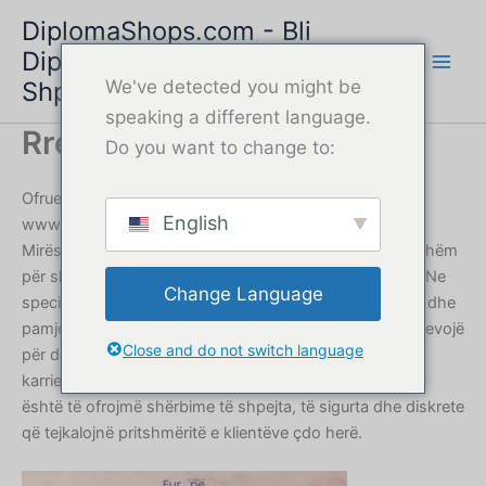
Shko
DiplomaShops.com - Bli
te
Diplomë Online | Shërbim i
përmbajtja
Shpejtë & i Sigurt
We've detected you might be
speaking a different language.
Rreth nesh
Do you want to change to:
Ofruesi juaj i besueshëm i shërbimeve të diplomave,
English
www.DiplomaShops.com
Mirësevini në DiplomaShops.com, partneri juaj i besueshëm
për shërbime profesionale diplomash që nga viti 2018. Ne
Change Language
specializohemi në krijimin e diplomave me cilësi të lartë dhe
pamje autentike për individë në mbarë botën që kanë nevojë
Close and do not switch language
për dokumente zëvendësuese, mjete për avancim në
karrierë ose materiale referencë personale. Misioni ynë
është të ofrojmë shërbime të shpejta, të sigurta dhe diskrete
që tejkalojnë pritshmëritë e klientëve çdo herë.