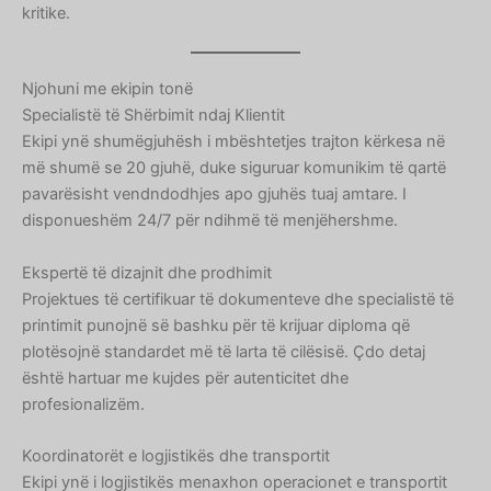
kritike.
Njohuni me ekipin tonë
Specialistë të Shërbimit ndaj Klientit
Ekipi ynë shumëgjuhësh i mbështetjes trajton kërkesa në
më shumë se 20 gjuhë, duke siguruar komunikim të qartë
pavarësisht vendndodhjes apo gjuhës tuaj amtare. I
disponueshëm 24/7 për ndihmë të menjëhershme.
Ekspertë të dizajnit dhe prodhimit
Projektues të certifikuar të dokumenteve dhe specialistë të
printimit punojnë së bashku për të krijuar diploma që
plotësojnë standardet më të larta të cilësisë. Çdo detaj
është hartuar me kujdes për autenticitet dhe
profesionalizëm.
Koordinatorët e logjistikës dhe transportit
Ekipi ynë i logjistikës menaxhon operacionet e transportit