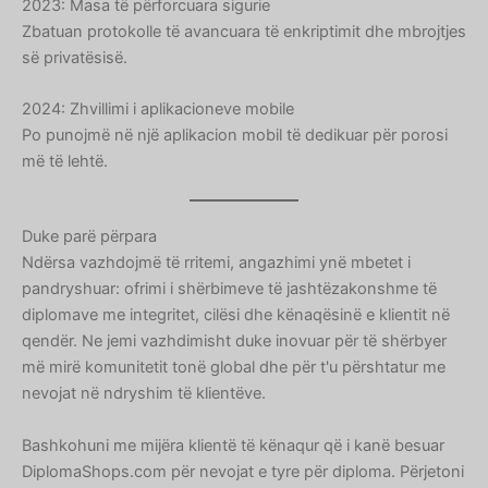
Slovak
2023: Masa të përforcuara sigurie
Zbatuan protokolle të avancuara të enkriptimit dhe mbrojtjes
Romanian
së privatësisë.
Russian
2024: Zhvillimi i aplikacioneve mobile
Polish
Po punojmë në një aplikacion mobil të dedikuar për porosi
Macedonian
më të lehtë.
Latvian
Lithuanian
Duke parë përpara
Georgian
Ndërsa vazhdojmë të rritemi, angazhimi ynë mbetet i
pandryshuar: ofrimi i shërbimeve të jashtëzakonshme të
Korean
diplomave me integritet, cilësi dhe kënaqësinë e klientit në
Japanese
qendër. Ne jemi vazhdimisht duke inovuar për të shërbyer
Icelandic
më mirë komunitetit tonë global dhe për t'u përshtatur me
nevojat në ndryshim të klientëve.
Indonesian
Armenian
Bashkohuni me mijëra klientë të kënaqur që i kanë besuar
Hungarian
DiplomaShops.com për nevojat e tyre për diploma. Përjetoni