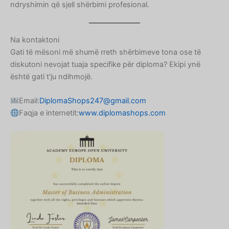
ndryshimin që sjell shërbimi profesional.
Croatian
Estonian
Na kontaktoni
Greek
Gati të mësoni më shumë rreth shërbimeve tona ose të
Danish
diskutoni nevojat tuaja specifike për diploma? Ekipi ynë
Czech
është gati t'ju ndihmojë.
Bosnian
Email:
DiplomaShops247@gmail.com
Belarusian
Faqja e internetit:
www.diplomashops.com
Finnish
Norwegian
Swedish
Italian
Portuguese
German
Spanish