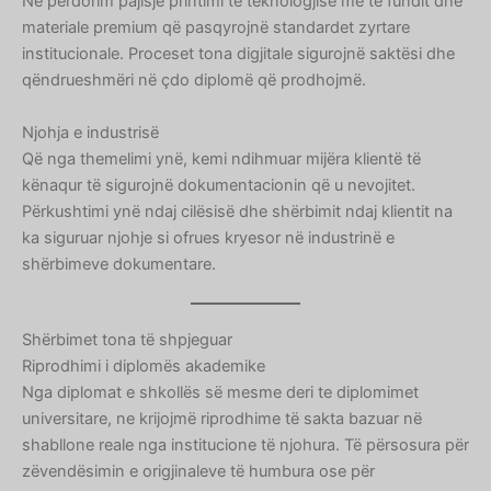
Ne përdorim pajisje printimi të teknologjisë më të fundit dhe
materiale premium që pasqyrojnë standardet zyrtare
institucionale. Proceset tona digjitale sigurojnë saktësi dhe
qëndrueshmëri në çdo diplomë që prodhojmë.
Njohja e industrisë
Që nga themelimi ynë, kemi ndihmuar mijëra klientë të
kënaqur të sigurojnë dokumentacionin që u nevojitet.
Përkushtimi ynë ndaj cilësisë dhe shërbimit ndaj klientit na
ka siguruar njohje si ofrues kryesor në industrinë e
shërbimeve dokumentare.
Shërbimet tona të shpjeguar
Riprodhimi i diplomës akademike
Nga diplomat e shkollës së mesme deri te diplomimet
universitare, ne krijojmë riprodhime të sakta bazuar në
shabllone reale nga institucione të njohura. Të përsosura për
zëvendësimin e origjinaleve të humbura ose për