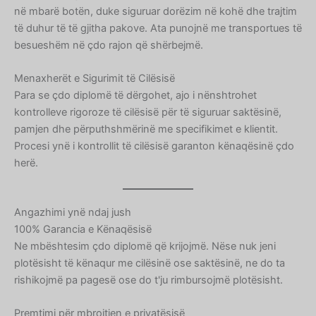
në mbarë botën, duke siguruar dorëzim në kohë dhe trajtim
të duhur të të gjitha pakove. Ata punojnë me transportues të
besueshëm në çdo rajon që shërbejmë.
Menaxherët e Sigurimit të Cilësisë
Para se çdo diplomë të dërgohet, ajo i nënshtrohet
kontrolleve rigoroze të cilësisë për të siguruar saktësinë,
pamjen dhe përputhshmërinë me specifikimet e klientit.
Procesi ynë i kontrollit të cilësisë garanton kënaqësinë çdo
herë.
Angazhimi ynë ndaj jush
100% Garancia e Kënaqësisë
Ne mbështesim çdo diplomë që krijojmë. Nëse nuk jeni
plotësisht të kënaqur me cilësinë ose saktësinë, ne do ta
rishikojmë pa pagesë ose do t'ju rimbursojmë plotësisht.
Premtimi për mbrojtjen e privatësisë