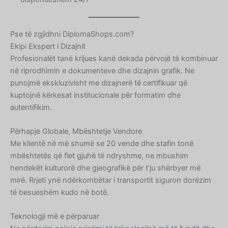
Pse të zgjidhni DiplomaShops.com?
Ekipi Ekspert i Dizajnit
Profesionalët tanë krijues kanë dekada përvojë të kombinuar
në riprodhimin e dokumenteve dhe dizajnin grafik. Ne
punojmë ekskluzivisht me dizajnerë të certifikuar që
kuptojnë kërkesat institucionale për formatim dhe
autentifikim.
Përhapje Globale, Mbështetje Vendore
Me klientë në më shumë se 20 vende dhe stafin tonë
mbështetës që flet gjuhë të ndryshme, ne mbushim
hendekët kulturorë dhe gjeografikë për t'ju shërbyer më
mirë. Rrjeti ynë ndërkombëtar i transportit siguron dorëzim
të besueshëm kudo në botë.
Teknologji më e përparuar