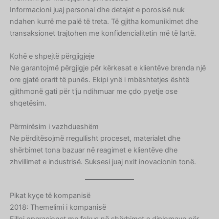
Informacioni juaj personal dhe detajet e porosisë nuk
ndahen kurrë me palë të treta. Të gjitha komunikimet dhe
transaksionet trajtohen me konfidencialitetin më të lartë.
Kohë e shpejtë përgjigjeje
Ne garantojmë përgjigje për kërkesat e klientëve brenda një
ore gjatë orarit të punës. Ekipi ynë i mbështetjes është
gjithmonë gati për t'ju ndihmuar me çdo pyetje ose
shqetësim.
Përmirësim i vazhdueshëm
Ne përditësojmë rregullisht proceset, materialet dhe
shërbimet tona bazuar në reagimet e klientëve dhe
zhvillimet e industrisë. Suksesi juaj nxit inovacionin tonë.
Pikat kyçe të kompanisë
2018: Themelimi i kompanisë