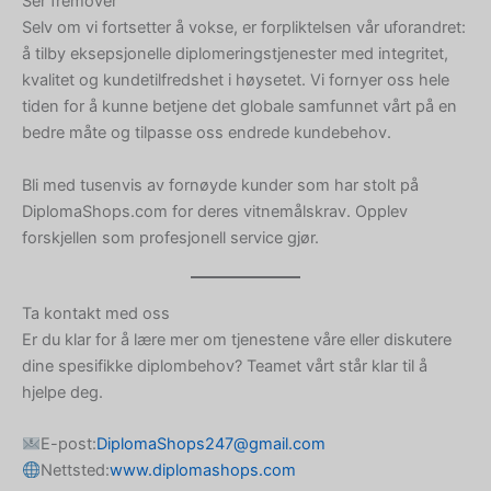
Ser fremover
Georgian
Selv om vi fortsetter å vokse, er forpliktelsen vår uforandret:
Korean
å tilby eksepsjonelle diplomeringstjenester med integritet,
Japanese
kvalitet og kundetilfredshet i høysetet. Vi fornyer oss hele
tiden for å kunne betjene det globale samfunnet vårt på en
Icelandic
bedre måte og tilpasse oss endrede kundebehov.
Indonesian
Bli med tusenvis av fornøyde kunder som har stolt på
Armenian
DiplomaShops.com for deres vitnemålskrav. Opplev
Hungarian
forskjellen som profesjonell service gjør.
Croatian
Estonian
Ta kontakt med oss
Greek
Er du klar for å lære mer om tjenestene våre eller diskutere
dine spesifikke diplombehov? Teamet vårt står klar til å
Danish
hjelpe deg.
Czech
Bosnian
E-post:
DiplomaShops247@gmail.com
Nettsted:
www.diplomashops.com
Belarusian