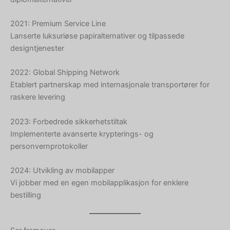
Hebrew
2021: Premium Service Line
Turkish
Lanserte luksuriøse papiralternativer og tilpassede
Ukrainian
designtjenester
Albanian
2022: Global Shipping Network
Chinese
Etablert partnerskap med internasjonale transportører for
raskere levering
Slovenian
Slovak
2023: Forbedrede sikkerhetstiltak
Romanian
Implementerte avanserte krypterings- og
personvernprotokoller
Russian
Polish
2024: Utvikling av mobilapper
Macedonian
Vi jobber med en egen mobilapplikasjon for enklere
bestilling
Latvian
Lithuanian