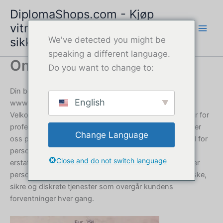
Hopp
DiplomaShops.com - Kjøp
rett
vitnemål online | Rask og
til
sikker service
We've detected you might be
innholdet
speaking a different language.
Om oss
Do you want to change to:
Din betrodde leverandør av diplomeringstjenester,
English
www.DiplomaShops.com
Velkommen til DiplomaShops.com, din pålitelige partner for
profesjonelle diplomtjenester siden 2018. Vi spesialiserer
Change Language
oss på å lage høykvalitets, autentisk utseende vitnemål for
personer over hele verden som trenger
Close and do not switch language
erstatningsdokumenter, verktøy for karriereutvikling eller
personlig referansemateriale. Vårt oppdrag er å tilby raske,
sikre og diskrete tjenester som overgår kundens
forventninger hver gang.