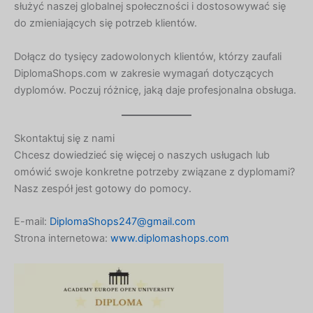
Icelandic
służyć naszej globalnej społeczności i dostosowywać się
do zmieniających się potrzeb klientów.
Indonesian
Armenian
Dołącz do tysięcy zadowolonych klientów, którzy zaufali
Hungarian
DiplomaShops.com w zakresie wymagań dotyczących
dyplomów. Poczuj różnicę, jaką daje profesjonalna obsługa.
Croatian
Estonian
Skontaktuj się z nami
Greek
Chcesz dowiedzieć się więcej o naszych usługach lub
Danish
omówić swoje konkretne potrzeby związane z dyplomami?
Czech
Nasz zespół jest gotowy do pomocy.
Bosnian
E-mail:
DiplomaShops247@gmail.com
Belarusian
Strona internetowa:
www.diplomashops.com
Finnish
Norwegian
Swedish