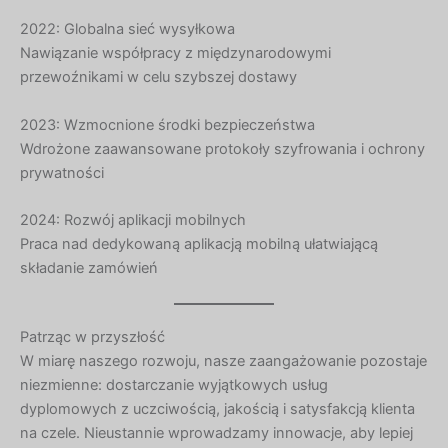
Ukrainian
2022: Globalna sieć wysyłkowa
Nawiązanie współpracy z międzynarodowymi
Albanian
przewoźnikami w celu szybszej dostawy
Chinese
Slovenian
2023: Wzmocnione środki bezpieczeństwa
Wdrożone zaawansowane protokoły szyfrowania i ochrony
Slovak
prywatności
Romanian
2024: Rozwój aplikacji mobilnych
Russian
Praca nad dedykowaną aplikacją mobilną ułatwiającą
Macedonian
składanie zamówień
Latvian
Lithuanian
Patrząc w przyszłość
Georgian
W miarę naszego rozwoju, nasze zaangażowanie pozostaje
niezmienne: dostarczanie wyjątkowych usług
Korean
dyplomowych z uczciwością, jakością i satysfakcją klienta
Japanese
na czele. Nieustannie wprowadzamy innowacje, aby lepiej