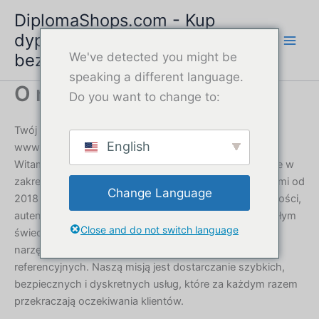
Przejdź
DiplomaShops.com - Kup
do
dyplom online | Szybka i
treści
bezpieczna usługa
We've detected you might be
speaking a different language.
O nas
Do you want to change to:
Twój zaufany dostawca usług dyplomowych,
English
www.DiplomaShops.com
Witamy w DiplomaShops.com, niezawodnym partnerze w
zakresie profesjonalnych usług związanych z dyplomami od
Change Language
2018 roku. Specjalizujemy się w tworzeniu wysokiej jakości,
autentycznie wyglądających dyplomów dla osób na całym
Close and do not switch language
świecie, które potrzebują dokumentów zastępczych,
narzędzi do rozwoju kariery lub osobistych materiałów
referencyjnych. Naszą misją jest dostarczanie szybkich,
bezpiecznych i dyskretnych usług, które za każdym razem
przekraczają oczekiwania klientów.