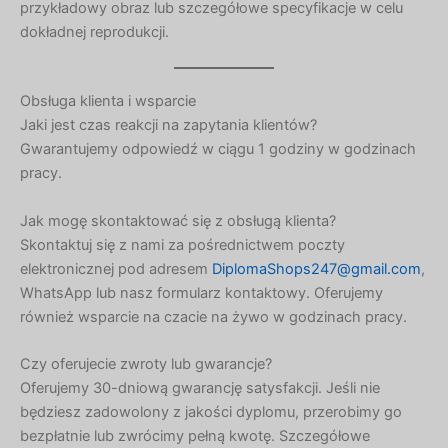
przykładowy obraz lub szczegółowe specyfikacje w celu
Russian
dokładnej reprodukcji.
Macedonian
Latvian
Obsługa klienta i wsparcie
Lithuanian
Jaki jest czas reakcji na zapytania klientów?
Gwarantujemy odpowiedź w ciągu 1 godziny w godzinach
Georgian
pracy.
Korean
Jak mogę skontaktować się z obsługą klienta?
Japanese
Skontaktuj się z nami za pośrednictwem poczty
Icelandic
elektronicznej pod adresem
DiplomaShops247@gmail.com
,
Indonesian
WhatsApp lub nasz formularz kontaktowy. Oferujemy
również wsparcie na czacie na żywo w godzinach pracy.
Armenian
Hungarian
Czy oferujecie zwroty lub gwarancje?
Croatian
Oferujemy 30-dniową gwarancję satysfakcji. Jeśli nie
będziesz zadowolony z jakości dyplomu, przerobimy go
Estonian
bezpłatnie lub zwrócimy pełną kwotę. Szczegółowe