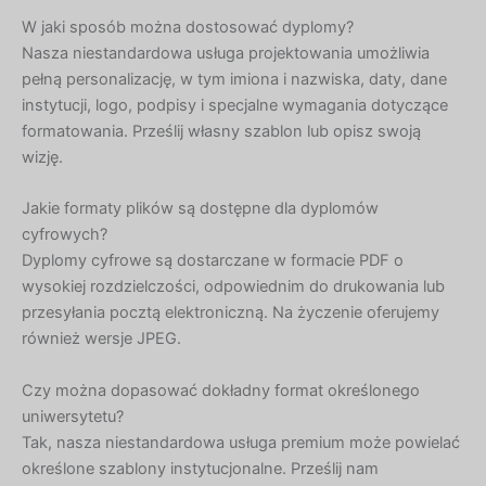
W jaki sposób można dostosować dyplomy?
Nasza niestandardowa usługa projektowania umożliwia
pełną personalizację, w tym imiona i nazwiska, daty, dane
instytucji, logo, podpisy i specjalne wymagania dotyczące
formatowania. Prześlij własny szablon lub opisz swoją
wizję.
Jakie formaty plików są dostępne dla dyplomów
Hebrew
cyfrowych?
Dyplomy cyfrowe są dostarczane w formacie PDF o
Turkish
wysokiej rozdzielczości, odpowiednim do drukowania lub
Ukrainian
przesyłania pocztą elektroniczną. Na życzenie oferujemy
Albanian
również wersje JPEG.
Chinese
Czy można dopasować dokładny format określonego
Slovenian
uniwersytetu?
Slovak
Tak, nasza niestandardowa usługa premium może powielać
określone szablony instytucjonalne. Prześlij nam
Romanian