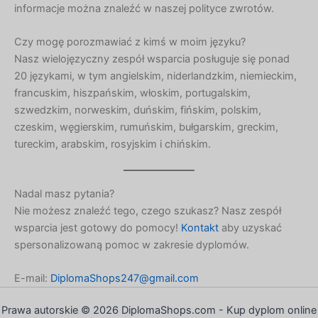
Greek
informacje można znaleźć w naszej polityce zwrotów.
Danish
Czy mogę porozmawiać z kimś w moim języku?
Czech
Nasz wielojęzyczny zespół wsparcia posługuje się ponad
Bosnian
20 językami, w tym angielskim, niderlandzkim, niemieckim,
francuskim, hiszpańskim, włoskim, portugalskim,
Belarusian
szwedzkim, norweskim, duńskim, fińskim, polskim,
Finnish
czeskim, węgierskim, rumuńskim, bułgarskim, greckim,
Norwegian
tureckim, arabskim, rosyjskim i chińskim.
Swedish
Italian
Nadal masz pytania?
Nie możesz znaleźć tego, czego szukasz? Nasz zespół
Portuguese
wsparcia jest gotowy do pomocy!
Kontakt
aby uzyskać
German
spersonalizowaną pomoc w zakresie dyplomów.
Spanish
E-mail:
DiplomaShops247@gmail.com
French
Dutch
Prawa autorskie © 2026 DiplomaShops.com - Kup dyplom online