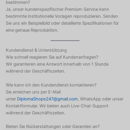
bestimmen?
Chinese
Ja, unser kundenspezifischer Premium-Service kann
Slovenian
bestimmte institutionelle Vorlagen reproduzieren. Senden
Slovak
Sie uns ein Beispielbild oder detaillierte Spezifikationen für
eine genaue Reproduktion.
Romanian
Russian
Kundendienst & Unterstützung
Polish
Wie schnell reagieren Sie auf Kundenanfragen?
Macedonian
Wir garantieren eine Antwort innerhalb von 1 Stunde
Latvian
während der Geschäftszeiten.
Lithuanian
Wie kann ich den Kundendienst kontaktieren?
Georgian
Sie erreichen uns per E-Mail
unter
DiplomaShops247@gmail.com
, WhatsApp oder unser
Korean
Kontaktformular. Wir bieten auch Live-Chat-Support
Japanese
während der Geschäftszeiten.
Icelandic
Bieten Sie Rückerstattungen oder Garantien an?
Indonesian