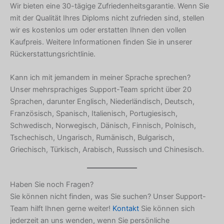
Wir bieten eine 30-tägige Zufriedenheitsgarantie. Wenn Sie
Armenian
mit der Qualität Ihres Diploms nicht zufrieden sind, stellen
Hungarian
wir es kostenlos um oder erstatten Ihnen den vollen
Kaufpreis. Weitere Informationen finden Sie in unserer
Croatian
Rückerstattungsrichtlinie.
Estonian
Kann ich mit jemandem in meiner Sprache sprechen?
Greek
Unser mehrsprachiges Support-Team spricht über 20
Danish
Sprachen, darunter Englisch, Niederländisch, Deutsch,
Czech
Französisch, Spanisch, Italienisch, Portugiesisch,
Schwedisch, Norwegisch, Dänisch, Finnisch, Polnisch,
Bosnian
Tschechisch, Ungarisch, Rumänisch, Bulgarisch,
Belarusian
Griechisch, Türkisch, Arabisch, Russisch und Chinesisch.
Finnish
Norwegian
Haben Sie noch Fragen?
Swedish
Sie können nicht finden, was Sie suchen? Unser Support-
Team hilft Ihnen gerne weiter!
Kontakt
Sie können sich
Italian
jederzeit an uns wenden, wenn Sie persönliche