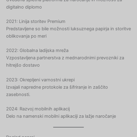
digitalno diplomo
Hebrew
Turkish
2021: Linija storitev Premium
Ukrainian
Predstavljene so bile možnosti luksuznega papirja in storitve
oblikovanja po meri
Albanian
Chinese
2022: Globalna ladijska mreža
Vzpostavljena partnerstva z mednarodnimi prevozniki za
Slovak
hitrejšo dostavo
Romanian
Russian
2023: Okrepljeni varnostni ukrepi
Izvajali napredne protokole za šifriranje in zaščito
Polish
zasebnosti.
Macedonian
Latvian
2024: Razvoj mobilnih aplikacij
Delo na namenski mobilni aplikaciji za lažje naročanje
Lithuanian
Georgian