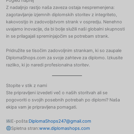
Pogled naprej
Korean
Z nadaljnjo rastjo naša zaveza ostaja nespremenjena:
Japanese
zagotavljanje izjemnih diplomskih storitev z integriteto,
Icelandic
kakovostjo in zadovoljstvom strank v ospredju. Nenehno
uvajamo inovacije, da bi bolje služili naši globalni skupnosti
Indonesian
in se prilagajali spreminjajočim se potrebam strank.
Armenian
Pridružite se tisočim zadovoljnim strankam, ki so zaupale
Hungarian
DiplomaShops.com za svoje zahteve za diplomo. Izkusite
Croatian
razliko, ki jo naredi profesionalna storitev.
Estonian
Greek
Stopite v stik z nami
Danish
Ste pripravljeni izvedeti več o naših storitvah ali se
pogovoriti o svojih posebnih potrebah po diplomi? Naša
Czech
ekipa vam je pripravljena pomagati.
Bosnian
Belarusian
E-pošta:
DiplomaShops247@gmail.com
Spletna stran:
www.diplomashops.com
Finnish