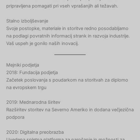
pripravljena pomagati pri vseh vprašanjih ali težavah.
Stalno izboljševanje
Svoje postopke, materiale in storitve redno posodabljamo
na podlagi povratnih informacij strank in razvoja industrije.
Vaš uspeh je gonilo naših inovacij.
Mejniki podjetja
2018: Fundacija podjetja
Začetek poslovanja s poudarkom na storitvah za diplomo
na evropskem trgu
2019: Mednarodna širitev
Razširitev storitev na Severno Ameriko in dodana večjezična
podpora
2020: Digitalna preobrazba
Uvedena spletna platforma za naročanje in možnosti za