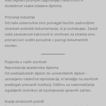
Naši digitalni postopki zagotavljajo natančnost in
doslednost vsake izdelane diplome.
Priznanje industrije
Od naše ustanovitve smo pomagali tisočim zadovoljnim
strankam pridobiti dokumentacijo, ki jo potrebujejo. Zaradi
naše zavezanosti kakovosti in storitvam za stranke smo
priznani kot vodilni ponudnik v panogi dokumentnih
storitev.
Pojasnila o naših storitvah
Reprodukcija akademske diplome
Od srednješolskih diplom do univerzitetnih diplom -
ustvarjamo natančne reprodukcije, ki temeljijo na resničnih
predlogah priznanih institucij. Odlično za nadomeščanje
izgubljenih izvirnikov ali izpolnjevanje upravnih zahtev.
Kopije strokovnih potrdil