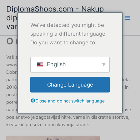
Preskoči
DiplomaShops.com - Nakup
na
diplome na spletu | Hitra in
vsebino
varna storitev
We've detected you might be
speaking a different language.
O nas
Do you want to change to:
Vaš zaupanja vreden ponudnik diplomskih storitev,
English
www.DiplomaShops.com
Dobrodošli na DiplomaShops.com, vašem zanesljivem
partnerju za profesionalne storitve izdajanja diplom od leta
Change Language
2018. Specializirani smo za izdelavo visokokakovostnih in
pristnih diplom za posameznike po vsem svetu, ki
Close and do not switch language
potrebujejo nadomestne dokumente, orodja za
napredovanje v karieri ali osebno referenčno gradivo. Naše
poslanstvo je zagotavljati hitre, varne in diskretne storitve,
ki vsakič presežejo pričakovanja strank.