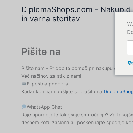
Preskoči
DiplomaShops.com - Nakup dip
na
in varna storitev
vsebino
We
Do
Pišite na
Pišite nam - Pridobite pomoč pri nakupu diplome
Več načinov za stik z nami
E-poštna podpora
Kadar koli nam pošljite sporočilo na
DiplomaSho
WhatsApp Chat
Raje uporabljate takojšnje sporočanje? Za tako
desnem kotu zaslona ali poskenirajte spodnjo ko