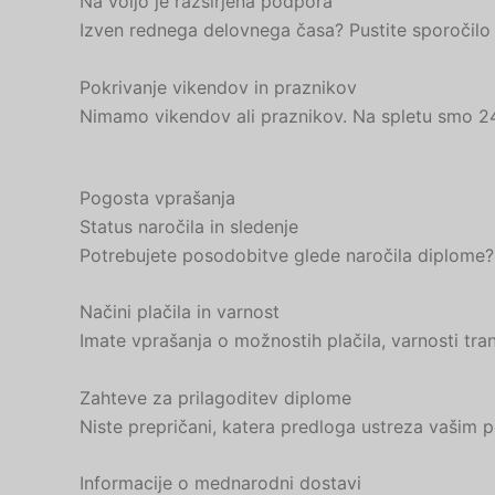
Na voljo je razširjena podpora
Izven rednega delovnega časa? Pustite sporočilo 
Pokrivanje vikendov in praznikov
Nimamo vikendov ali praznikov. Na spletu smo 24 
Pogosta vprašanja
Status naročila in sledenje
Potrebujete posodobitve glede naročila diplome? Ž
Načini plačila in varnost
Imate vprašanja o možnostih plačila, varnosti tran
Zahteve za prilagoditev diplome
Niste prepričani, katera predloga ustreza vašim 
Informacije o mednarodni dostavi