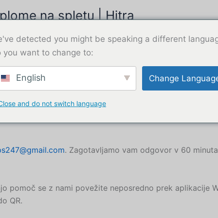
lome na spletu | Hitra
Nakup diplome
've detected you might be speaking a different langua
 you want to change to:
English
Change Languag
Close and do not switch language
ps247@gmail.com
. Zagotavljamo vam odgovor v 60 minut
jšnjo pomoč se z nami povežite neposredno prek aplikacij
do QR.