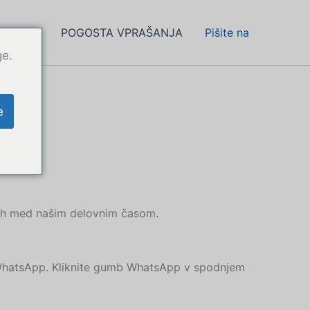
O nas
POGOSTA VPRAŠANJA
Pišite na
ge.
e
ah med našim delovnim časom.
e WhatsApp. Kliknite gumb WhatsApp v spodnjem