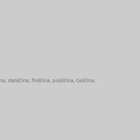
Japanese
Icelandic
Indonesian
Armenian
Hungarian
Croatian
Estonian
Greek
a, danščina, finščina, poljščina, češčina,
Danish
Czech
Bosnian
Belarusian
Finnish
Norwegian