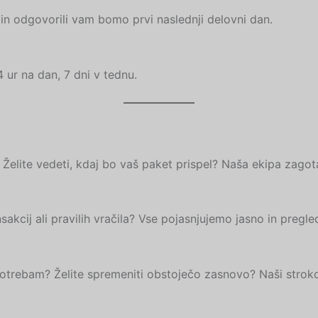
in odgovorili vam bomo prvi naslednji delovni dan.
ur na dan, 7 dni v tednu.
elite vedeti, kdaj bo vaš paket prispel? Naša ekipa zagota
sakcij ali pravilih vračila? Vse pojasnjujemo jasno in pregle
potrebam? Želite spremeniti obstoječo zasnovo? Naši stroko