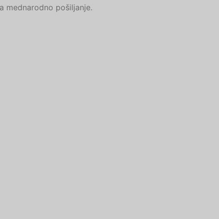
a mednarodno pošiljanje.
Turkish
Ukrainian
Albanian
Chinese
Slovak
Romanian
Russian
Polish
Macedonian
Latvian
Lithuanian
Georgian
Korean