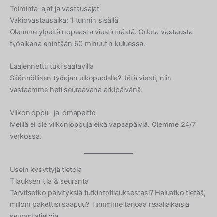
Toiminta-ajat ja vastausajat
Vakiovastausaika: 1 tunnin sisällä
Olemme ylpeitä nopeasta viestinnästä. Odota vastausta
työaikana enintään 60 minuutin kuluessa.
Laajennettu tuki saatavilla
Säännöllisen työajan ulkopuolella? Jätä viesti, niin
vastaamme heti seuraavana arkipäivänä.
Viikonloppu- ja lomapeitto
Meillä ei ole viikonloppuja eikä vapaapäiviä. Olemme 24/7
verkossa.
Usein kysyttyjä tietoja
Tilauksen tila & seuranta
Tarvitsetko päivityksiä tutkintotilauksestasi? Haluatko tietää,
milloin pakettisi saapuu? Tiimimme tarjoaa reaaliaikaisia
seurantatietoja.