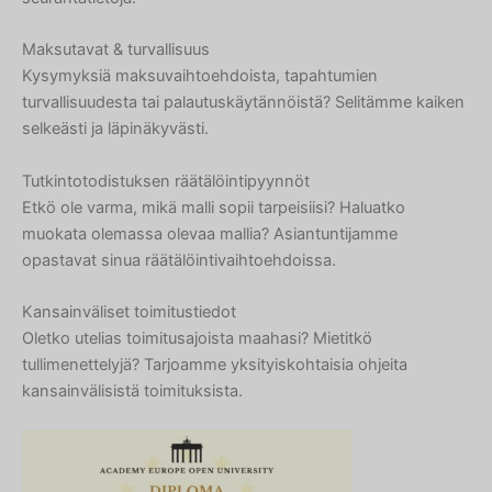
Maksutavat & turvallisuus
Kysymyksiä maksuvaihtoehdoista, tapahtumien
turvallisuudesta tai palautuskäytännöistä? Selitämme kaiken
selkeästi ja läpinäkyvästi.
Tutkintotodistuksen räätälöintipyynnöt
Etkö ole varma, mikä malli sopii tarpeisiisi? Haluatko
muokata olemassa olevaa mallia? Asiantuntijamme
opastavat sinua räätälöintivaihtoehdoissa.
Kansainväliset toimitustiedot
Oletko utelias toimitusajoista maahasi? Mietitkö
tullimenettelyjä? Tarjoamme yksityiskohtaisia ohjeita
kansainvälisistä toimituksista.
Hebrew