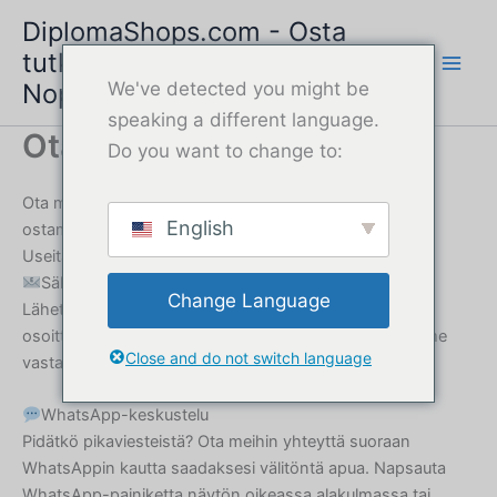
Siirry
DiplomaShops.com - Osta
sisältöön
tutkintotodistus verkossa |
Nopea ja turvallinen palvelu
We've detected you might be
speaking a different language.
Ota yhteyttä
Do you want to change to:
Ota meihin yhteyttä - Hanki apua tutkintotodistuksen
English
ostamiseen
Useita tapoja ottaa meihin yhteyttä
Sähköpostituki
Change Language
Lähetä meille viesti milloin tahansa
osoitteeseen
DiplomaShops247@gmail.com
. Takaamme
Close and do not switch language
vastauksen 60 minuutin kuluessa työaikana.
WhatsApp-keskustelu
Pidätkö pikaviesteistä? Ota meihin yhteyttä suoraan
WhatsAppin kautta saadaksesi välitöntä apua. Napsauta
WhatsApp-painiketta näytön oikeassa alakulmassa tai