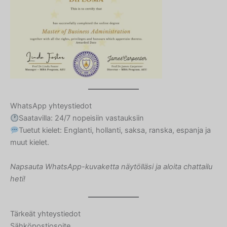
Turkish
Ukrainian
Albanian
Chinese
Slovenian
Slovak
WhatsApp yhteystiedot
Romanian
Saatavilla: 24/7 nopeisiin vastauksiin
Russian
Tuetut kielet: Englanti, hollanti, saksa, ranska, espanja ja
Polish
muut kielet.
Macedonian
Napsauta WhatsApp-kuvaketta näytölläsi ja aloita chattailu
Latvian
heti!
Lithuanian
Georgian
Tärkeät yhteystiedot
Korean
Sähköpostiosoite