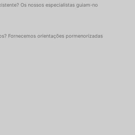
istente? Os nossos especialistas guiam-no
ios? Fornecemos orientações pormenorizadas
Hebrew
Turkish
Ukrainian
Albanian
Chinese
Slovenian
Slovak
Romanian
Russian
Polish