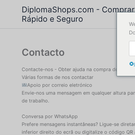
Saltar
DiplomaShops.com - Comprar D
para
Rápido e Seguro
o
We
conteúdo
Do
Contacto
Contacte-nos - Obter ajuda na compra do seu d
Várias formas de nos contactar
Apoio por correio eletrónico
Envie-nos uma mensagem em qualquer altura pa
de trabalho.
Conversa por WhatsApp
Prefere mensagens instantâneas? Ligue-se diret
inferior direito do ecrã ou digitalize o código QR