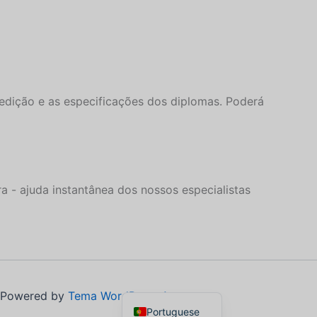
Danish
Czech
Bosnian
Belarusian
edição e as especificações dos diplomas. Poderá
Finnish
Norwegian
Swedish
Italian
 - ajuda instantânea dos nossos especialistas
German
Spanish
French
Dutch
English
| Powered by
Tema WordPress Astra
Portuguese