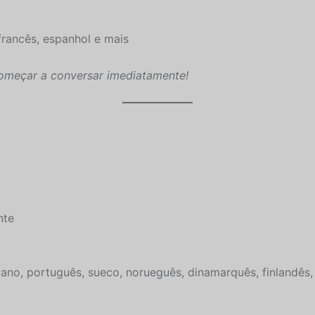
francês, espanhol e mais
omeçar a conversar imediatamente!
nte
aliano, português, sueco, norueguês, dinamarquês, finlandês