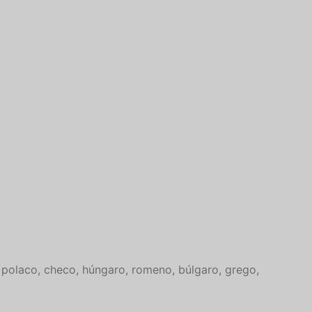
Macedonian
Latvian
Lithuanian
Georgian
Korean
Japanese
Icelandic
Indonesian
Armenian
Hungarian
Croatian
, polaco, checo, húngaro, romeno, búlgaro, grego,
Estonian
Greek