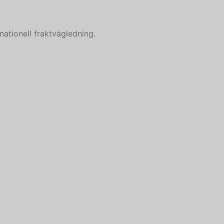
Hebrew
rnationell fraktvägledning.
Turkish
Ukrainian
Albanian
Chinese
Slovenian
Slovak
Romanian
Russian
Polish
Macedonian
Latvian
Lithuanian