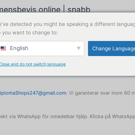
ensbevis online | snabb
Köpa dipl
've detected you might be speaking a different langua
 you want to change to:
English
Change Languag
Close and do not switch language
nsbevis
iplomaShops247@gmail.com
. Vi garanterar svar inom 60 m
ekt via WhatsApp för omedelbar hjälp. Klicka på WhatsAp