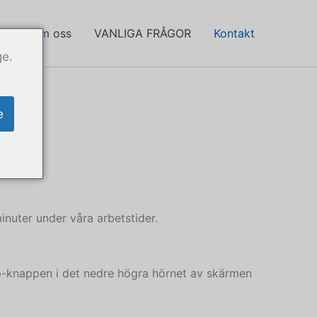
om
Om oss
VANLIGA FRÅGOR
Kontakt
ge.
e
inuter under våra arbetstider.
p-knappen i det nedre högra hörnet av skärmen