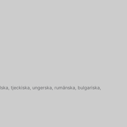
Georgian
Korean
Japanese
Icelandic
Indonesian
Armenian
Hungarian
Croatian
Estonian
lska, tjeckiska, ungerska, rumänska, bulgariska,
Greek
Danish
Czech
Bosnian