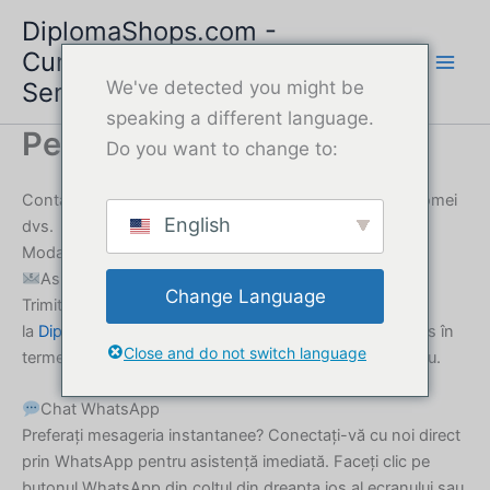
Skip
DiplomaShops.com -
to
Cumpărați diploma online |
content
Serviciu rapid și sigur
We've detected you might be
speaking a different language.
Persoană de contact
Do you want to change to:
Contactați-ne - Obțineți ajutor pentru cumpărarea diplomei
English
dvs.
Modalități multiple de a ne contacta
Asistență prin e-mail
Change Language
Trimiteți-ne un mesaj oricând
la
DiplomaShops247@gmail.com
. Garantăm un răspuns în
Close and do not switch language
termen de 60 de minute în timpul orelor noastre de lucru.
Chat WhatsApp
Preferați mesageria instantanee? Conectați-vă cu noi direct
prin WhatsApp pentru asistență imediată. Faceți clic pe
butonul WhatsApp din colțul din dreapta jos al ecranului sau