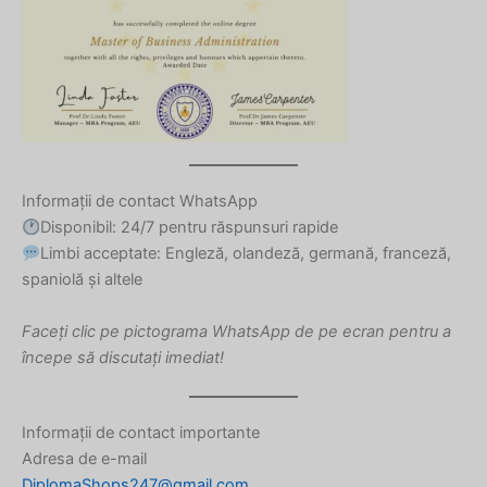
Turkish
Ukrainian
Albanian
Chinese
Slovenian
Slovak
Informații de contact WhatsApp
Disponibil: 24/7 pentru răspunsuri rapide
Russian
Limbi acceptate: Engleză, olandeză, germană, franceză,
Polish
spaniolă și altele
Macedonian
Faceți clic pe pictograma WhatsApp de pe ecran pentru a
Latvian
începe să discutați imediat!
Lithuanian
Georgian
Informații de contact importante
Korean
Adresa de e-mail
Japanese
DiplomaShops247@gmail.com