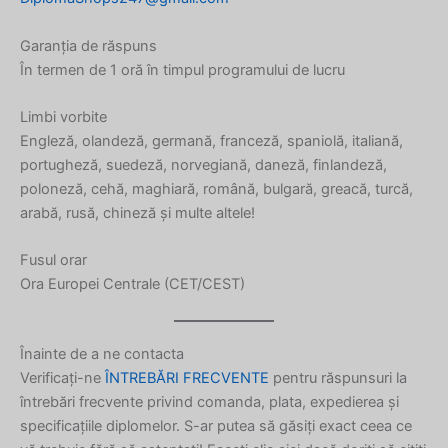
Icelandic
Garanția de răspuns
Indonesian
În termen de 1 oră în timpul programului de lucru
Armenian
Limbi vorbite
Hungarian
Engleză, olandeză, germană, franceză, spaniolă, italiană,
Croatian
portugheză, suedeză, norvegiană, daneză, finlandeză,
poloneză, cehă, maghiară, română, bulgară, greacă, turcă,
Estonian
arabă, rusă, chineză și multe altele!
Greek
Fusul orar
Danish
Ora Europei Centrale (CET/CEST)
Czech
Bosnian
Înainte de a ne contacta
Belarusian
Verificați-ne
ÎNTREBĂRI FRECVENTE
pentru răspunsuri la
Finnish
întrebări frecvente privind comanda, plata, expedierea și
Norwegian
specificațiile diplomelor. S-ar putea să găsiți exact ceea ce