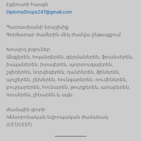
Էլփոստի հասցե
Polish
DiplomaShops247@gmail.com
Macedonian
Latvian
Պատասխանի երաշխիք
Գործարար ժամերին մեկ ժամվա ընթացքում
Lithuanian
Georgian
Խոսվող լեզուներ
Անգլերեն, հոլանդերեն, գերմաներեն, ֆրանսերեն,
Korean
իսպաներեն, իտալերեն, պորտուգալերեն,
Japanese
շվեդերեն, նորվեգերեն, դանիերեն, ֆիներեն,
Icelandic
պոլշերեն, չեխերեն, հունգարերեն, ռումիներեն,
բուլղարերեն, հունարեն, թուրքերեն, արաբերեն,
Indonesian
ռուսերեն, չինարեն և այլն։
Hungarian
Croatian
Ժամային գոտի
Կենտրոնական եվրոպական ժամանակ
Estonian
(CET/CEST)
Greek
Danish