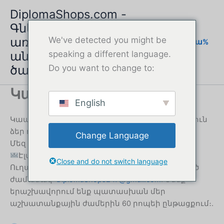
Շարունակել
DiplomaShops.com -
դեպի
Գնել դիպլոմ
բովանդակություն
առցանց | Արագ և
We've detected you might be
%աստրա%
անվտանգ
speaking a different language.
ծառայություն
Do you want to change to:
Կապ
English
Կապ հաստատեք մեզ հետ – ստացեք օգնություն
ձեր դիպլոմը գնելու համար
Change Language
Մեզ հետ կապվելու բազմաթիվ եղանակներ
Էլփոստով աջակցություն
Close and do not switch language
Ուղարկեք մեզ հաղորդագրություն ցանկացած
ժամանակ՝
DiplomaShops247@gmail.com
. Մենք
երաշխավորում ենք պատասխան մեր
աշխատանքային ժամերին 60 րոպեի ընթացքում։.