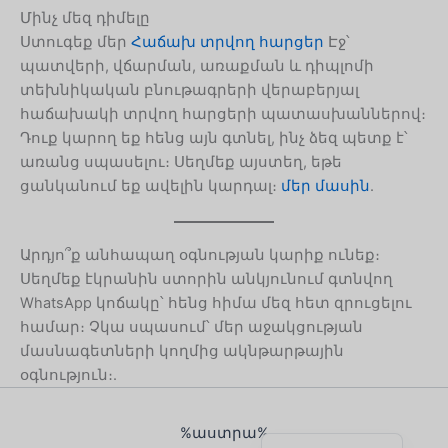
Մինչ մեզ դիմելը
Czech
Ստուգեք մեր
Հաճախ տրվող հարցեր
Էջ՝
Bosnian
պատվերի, վճարման, առաքման և դիպլոմի
տեխնիկական բնութագրերի վերաբերյալ
Belarusian
հաճախակի տրվող հարցերի պատասխաններով։
Finnish
Դուք կարող եք հենց այն գտնել, ինչ ձեզ պետք է՝
առանց սպասելու։ Սեղմեք այստեղ, եթե
Norwegian
ցանկանում եք ավելին կարդալ։
մեր մասին
.
Swedish
Italian
Արդյո՞ք անհապաղ օգնության կարիք ունեք։
Portuguese
Սեղմեք էկրանին ստորին անկյունում գտնվող
German
WhatsApp կոճակը՝ հենց հիմա մեզ հետ զրուցելու
համար։ Չկա սպասում՝ մեր աջակցության
Spanish
մասնագետների կողմից ակնթարթային
French
օգնություն։.
Dutch
English
%աստրա%