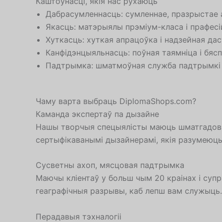
Каштоўнасці, якія нас рухаюць
Дабрасумленнасць: сумленнае, празрыстае 
Якасць: матэрыялы прэміум-класа і прафес
Хуткасць: хуткая апрацоўка і надзейная дас
Канфідэнцыяльнасць: поўная таямніца і бяс
Падтрымка: шматмоўная служба падтрымкі к
Чаму варта выбраць DiplomaShops.com?
Каманда экспертаў па дызайне
Нашы творчыя спецыялісты маюць шматгадовы
сертыфікаванымі дызайнерамі, якія разумеюць 
Сусветны ахоп, мясцовая падтрымка
Маючы кліентаў у больш чым 20 краінах і суп
геаграфічныя разрывы, каб лепш вам служыць.
Перадавыя тэхналогіі