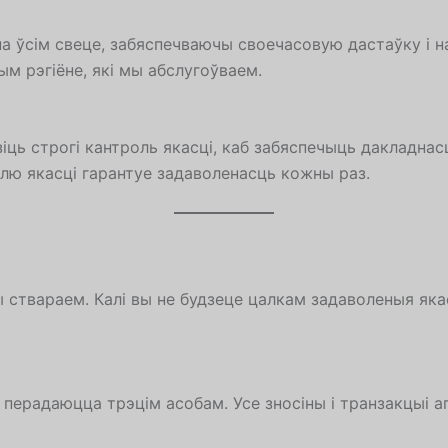
па ўсім свеце, забяспечваючы своечасовую дастаўку і н
м рэгіёне, які мы абслугоўваем.
ь строгі кантроль якасці, каб забяспечыць дакладнасц
лю якасці гарантуе задаволенасць кожны раз.
 ствараем. Калі вы не будзеце цалкам задаволеныя як
не перадаюцца трэцім асобам. Усе зносіны і транзакцы