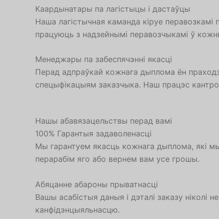
Каардынатары па лагістыцы і дастаўцы
Наша лагістычная каманда кіруе перавозкамі 
працуюць з надзейнымі перавозчыкамі ў кожны
Менеджары па забеспячэнні якасці
Перад адпраўкай кожнага дыплома ён праходзіц
спецыфікацыям заказчыка. Наш працэс кантро
Нашы абавязацельствы перад вамі
100% Гарантыя задаволенасці
Мы гарантуем якасць кожнага дыплома, які мы
перарабім яго або вернем вам усе грошы.
Абяцанне абароны прыватнасці
Вашы асабістыя даныя і дэталі заказу ніколі 
канфідэнцыяльнасцю.