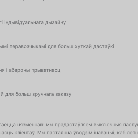
гі індывідуальнага дызайну
ымі перавозчыкамі для больш хуткай дастаўкі
я і абароны прыватнасці
й для больш зручнага заказу
аецца нязменнай: мы прадастаўляем выключныя паслугі
асць кліентаў. Мы пастаянна ўводзім інавацыі, каб леп