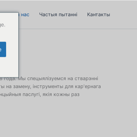
м
Пра нас
Частыя пытанні
Кантакты
ge.
e
8 года. Мы спецыялізуемся на стварэнні
ы на замену, інструменты для кар'ернага
нцыйныя паслугі, якія кожны раз