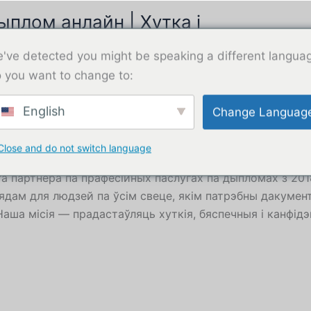
ыплом анлайн | Хутка і
Купіць дыпло
've detected you might be speaking a different langua
 you want to change to:
English
Change Languag
Close and do not switch language
 www.DiplomaShops.com
а партнёра па прафесійных паслугах па дыпломах з 201
ам для людзей па ўсім свеце, якім патрэбны дакумент
ша місія — прадастаўляць хуткія, бяспечныя і канфідэ