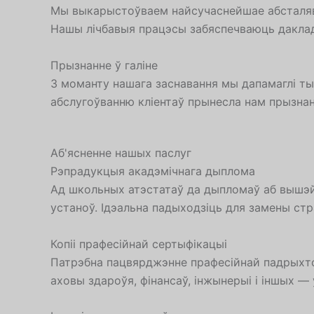
Мы выкарыстоўваем найсучаснейшае абсталява
Нашы лічбавыя працэсы забяспечваюць даклад
Прызнанне ў галіне
З моманту нашага заснавання мы дапамаглі ты
абслугоўванню кліентаў прынесла нам прызнан
Аб'ясненне нашых паслуг
Рэпрадукцыя акадэмічнага дыплома
Ад школьных атэстатаў да дыпломаў аб вышэ
устаноў. Ідэальна падыходзіць для замены ст
Копіі прафесійнай сертыфікацыі
Патрэбна пацвярджэнне прафесійнай падрыхтоў
аховы здароўя, фінансаў, інжынерыі і іншых 