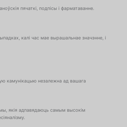
оўскія пячаткі, подпісы і фарматаванне.
падках, калі час мае вырашальнае значэнне, і
ую камунікацыю незалежна ад вашага
мы, якія адпавядаюць самым высокім
сіяналізму.