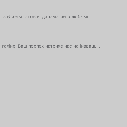
і заўсёды гатовая дапамагчы з любымі
галіне. Ваш поспех натхняе нас на інавацыі.
Hebrew
Turkish
Ukrainian