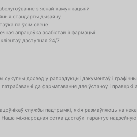
абслугоўванне з яснай камунікацыяй
ійныя стандарты дызайну
таўка па ўсім свеце
печная апрацоўка асабістай інфармацыі
ліентаў даступная 24/7
 сукупны досвед у рэпрадукцыі дакументаў і графічн
патрабаванні да фарматавання для ўстаноў і праверкі 
рацоўнікаў службы падтрымкі, якія размаўляюць на нека
 Наша міжнародная сетка дастаўкі гарантуе надзейную 