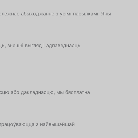
алежнае абыходжанне з усімі пасылкамі. Яны
ь, знешні выгляд і адпаведнасць
асцю або дакладнасцю, мы бясплатна
і апрацоўваюцца з найвышэйшай