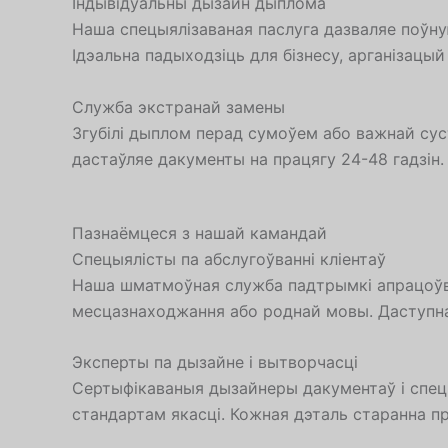
Індывідуальны дызайн дыплома
Наша спецыялізаваная паслуга дазваляе поўну
Ідэальна падыходзіць для бізнесу, арганізацый
Служба экстранай замены
Згубілі дыплом перад сумоўем або важнай сус
дастаўляе дакументы на працягу 24-48 гадзін.
Пазнаёмцеся з нашай камандай
Спецыялісты па абслугоўванні кліентаў
Наша шматмоўная служба падтрымкі апрацоўв
месцазнаходжання або роднай мовы. Даступна
Эксперты па дызайне і вытворчасці
Сертыфікаваныя дызайнеры дакументаў і спец
стандартам якасці. Кожная дэталь старанна пр