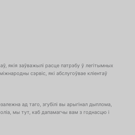
ў, якія заўважылі расце патрэбу ў легітымных
міжнародны сэрвіс, які абслугоўвае кліентаў
алежна ад таго, згубілі вы арыгінал дыплома,
ліа, мы тут, каб дапамагчы вам з годнасцю і