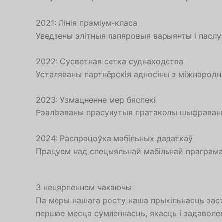
2021: Лінія прэміум-класа
Уведзены элітныя папяровыя варыянты і паслу
2022: Сусветная сетка суднаходства
Усталяваны партнёрскія адносіны з міжнародн
2023: Узмацненне мер бяспекі
Рэалізаваны прасунутыя пратаколы шыфраванн
2024: Распрацоўка мабільных дадаткаў
Працуем над спецыяльнай мабільнай праграма
З нецярпеннем чакаючы
Па меры нашага росту наша прыхільнасць заст
першае месца сумленнасць, якасць і задаволен