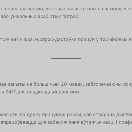
ю персаналізацыю, уключаючы лагатыпы на замову, устан
 або ўнікальных асабістых патрэб.
трэчай? Наша экспрэс-дастаўка працуе ў тэрміновых вы
ае запыты на больш чым 20 мовах, забяспечваючы ясн
я 24/7 для неадкладнай дапамогі.
ыялісты па друку працуюць разам, каб ствараць дыпло
апрацоўваецца для забеспячэння аўтэнтычнасці і прафе