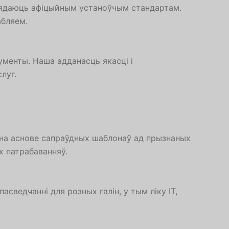
вядаюць афіцыйным устаноўчым стандартам.
абляем.
менты. Наша адданасць якасці і
луг.
на аснове сапраўдных шаблонаў ад прызнаных
х патрабаванняў.
ведчанні для розных галін, у тым ліку ІТ,