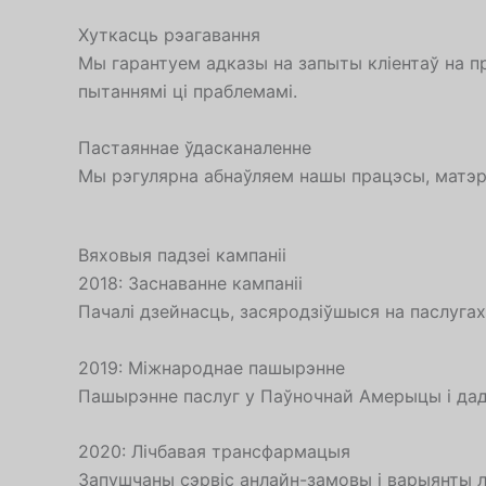
Хуткасць рэагавання
Мы гарантуем адказы на запыты кліентаў на п
пытаннямі ці праблемамі.
Пастаяннае ўдасканаленне
Мы рэгулярна абнаўляем нашы працэсы, матэрыял
Вяховыя падзеі кампаніі
2018: Заснаванне кампаніі
Пачалі дзейнасць, засяродзіўшыся на паслуга
2019: Міжнароднае пашырэнне
Пашырэнне паслуг у Паўночнай Амерыцы і да
2020: Лічбавая трансфармацыя
Запушчаны сэрвіс анлайн-замовы і варыянты 