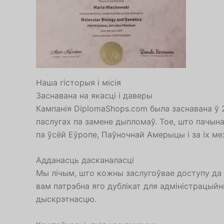
Наша гісторыя і місія
Заснавана на якасці і даверы
Кампанія DiplomaShops.com была заснавана ў 
паслугах па замене дыпломаў. Тое, што пачына
па ўсёй Еўропе, Паўночнай Амерыцы і за іх ме
Адданасць дасканаласці
Мы лічым, што кожны заслугоўвае доступу да я
вам патрэбна яго дублікат для адміністрацыйн
дыскрэтнасцю.