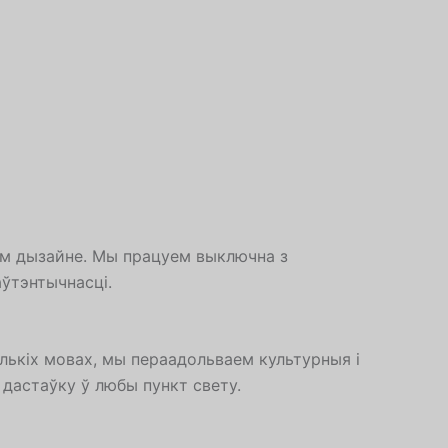
ым дызайне. Мы працуем выключна з
аўтэнтычнасці.
лькіх мовах, мы пераадольваем культурныя і
дастаўку ў любы пункт свету.