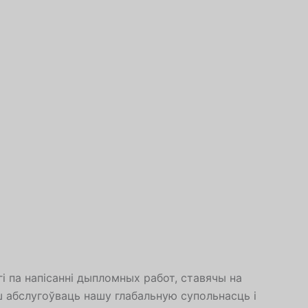
Albanian
Chinese
Slovenian
Slovak
Romanian
Russian
Polish
Macedonian
Latvian
Lithuanian
Georgian
Korean
 па напісанні дыпломных работ, ставячы на
Japanese
ш абслугоўваць нашу глабальную супольнасць і