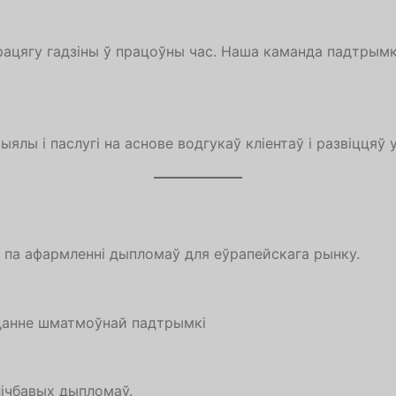
рацягу гадзіны ў працоўны час. Наша каманда падтрымк
ы і паслугі на аснове водгукаў кліентаў і развіццяў у 
х па афармленні дыпломаў для еўрапейскага рынку.
данне шматмоўнай падтрымкі
лічбавых дыпломаў.