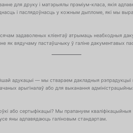
нне для друку і матэрыялы прэміум-класа, якія адпа
насць і паслядоўнасць у кожным дыпломе, які мы выр
сячам задаволеных кліентаў атрымаць неабходныя даку
не як вядучаму пастаўшчыку ў галіне дакументавых пас
йшай адукацыі — мы ствараем дакладныя рэпрадукцыі 
рачаных арыгіналаў або для выканання адміністрацыйны
кі або сертыфікацыі? Мы прапануем кваліфікацыйныя пас
— усе яны адпавядаюць галіновым стандартам.