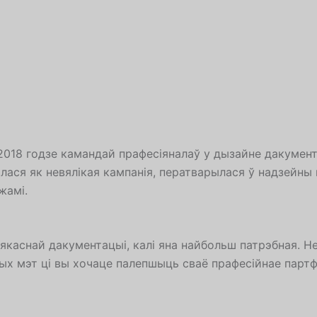
2018 годзе камандай прафесіяналаў у дызайне дакумента
лася як невялікая кампанія, ператварылася ў надзейны 
жамі.
каснай дакументацыі, калі яна найбольш патрэбная. Нез
ых мэт ці вы хочаце палепшыць сваё прафесійнае партфо