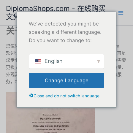
跳
DiplomaShops.com - 在线购买
至
文凭 | 快捷安全的服务
内
We've detected you might be
容
关于我们
speaking a different language.
Do you want to change to:
您值得信赖的文凭服务提供商，www.DiplomaShops.com
欢迎访问 DiplomaShops.com，自 2018 年以来，我们一直是
您专业文凭服务的可靠合作伙伴。我们专注于为世界各地需要
English
更换文件、职业晋升工具或个人参考资料的个人制作高质量、
外观真实的文凭。我们的使命是提供快速、安全、谨慎的服
Change Language
务，每一次都超越客户的期望。.
Close and do not switch language