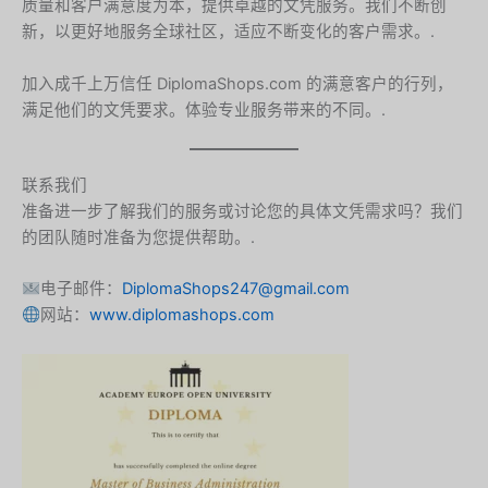
质量和客户满意度为本，提供卓越的文凭服务。我们不断创
新，以更好地服务全球社区，适应不断变化的客户需求。.
Hungarian
Croatian
加入成千上万信任 DiplomaShops.com 的满意客户的行列，
Estonian
满足他们的文凭要求。体验专业服务带来的不同。.
Greek
Danish
联系我们
准备进一步了解我们的服务或讨论您的具体文凭需求吗？我们
Czech
的团队随时准备为您提供帮助。.
Bosnian
Belarusian
电子邮件：
DiplomaShops247@gmail.com
网站：
www.diplomashops.com
Finnish
Norwegian
Swedish
Italian
Portuguese